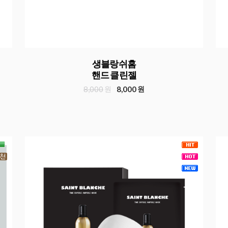
생블랑쉬홈
핸드 클린젤
8,000
원
8,000
원