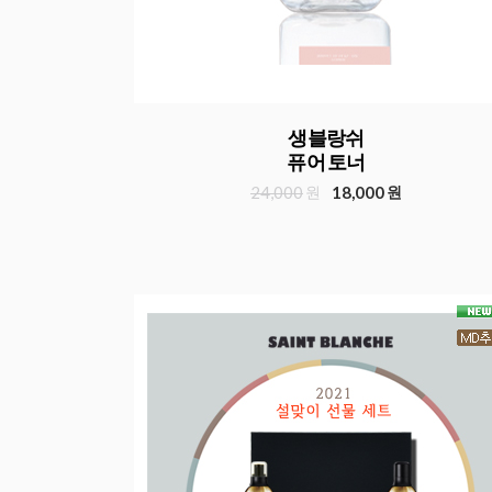
생블랑쉬
퓨어 토너
24,000
원
18,000
원