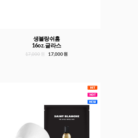
생블랑쉬홈
16oz. 글라스
17,000
원
17,000
원