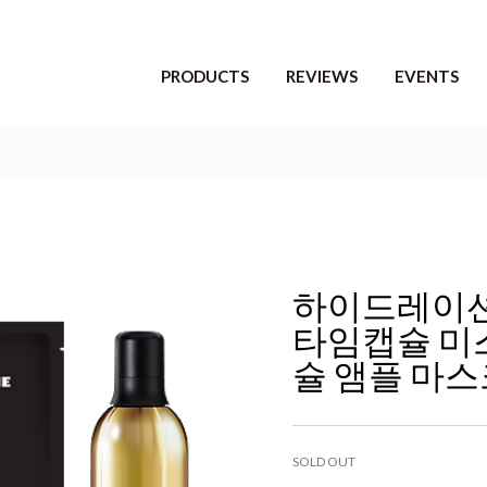
PRODUCTS
REVIEWS
EVENTS
전체제품
전체리뷰
진행중인 이벤트
신제품
포토리뷰
마감된 이벤트
베스트제품
당첨자 발표
세트제품
하이드레이션 
타임캡슐 미스
슐 앰플 마스
SOLD OUT