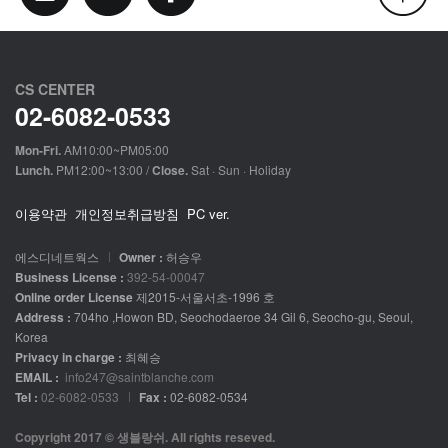
CS CENTER
02-6082-0533
Mon-Fri.
AM10:00~PM05:00
Lunch.
PM12:00~13:00 /
Close.
Sat · Sun · Holiday
이용약관
개인정보취급방침
PC ver.
에스디네트웍스
Owner :
허승우
Business License :
392-54-00047
Online order License
제2015-서울서초-1996 호
Address :
704ho ,Howon BD, Seochodaeroe 34 Gil 6, Seocho-gu, Seoul,
Korea
Privacy in charge :
최혜승
EMAIL :
info247@saintblanche.com
Tel :
02-6082-0533
Fax :
02-6082-0534
Copyright 2017 © 생블랑쉬. All rights reseved.